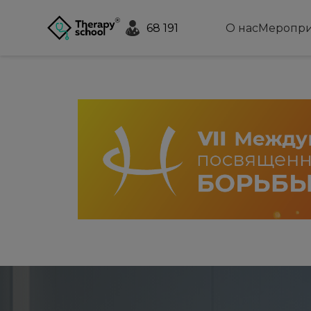
68 191
О нас
Меропри