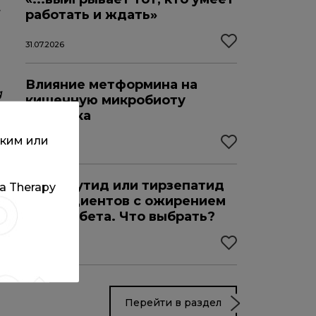
.
работать и ждать»
31.07.2026
Влияние метформина на
g
кишечную микробиоту
человека
ским или
31.01.2024
Семаглутид или тирзепатид
та Therapy
для пациентов с ожирением
без диабета. Что выбрать?
16.05.2025
Перейти в раздел