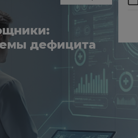
ощники:
лемы дефицита