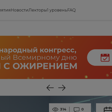
ятия
Новости
Лекторы
1 уровень
FAQ
314
0