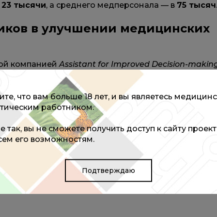
в
23 тысячи
, а среднего медперсонала — в
75 тысяч
иков в улучшении медицинских
кой компанией
Assistant for Improved Decision-makin
недрение технологий самоуправления в медицину
спитализаций на
31%
, а также повысить
. Это открывает новые горизонты для оптимизации
те, что вам больше 18 лет, и вы являетесь медицин
учшения качества обслуживания пациентов.
тическим работником.
не так, вы не сможете получить доступ к сайту проек
НИЙ
всем его возможностям.
Подтверждаю
ия.
 без их замены.