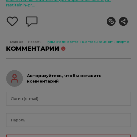
rastitelnih-pr...
добавить
оставить
себе
комментарий
в
избранное
Главная
Новости
Тульские лекарственные травы заменят импортное сы
КОММЕНТАРИИ
0
Авторизуйтесь, чтобы оставить
комментарий