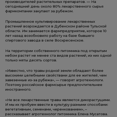
производителей растительных препаратов. — На
сегодняшний день около 80% лекарственного сырья
фармкомпании закупают за рубежом.
Промышленное культивирование лекарственных
растений возрождается в Дубенском районе Тульской
области. Им занимается фармпредприятие, которое 10
лет назад возобновило работу на базе бывшего
спиртового завода в селе Воскресенское.
На территории собственного питомника под открытым
небом растет не менее ста видов растений, из них одной
только мяты десять сортов.
«Известно, что травы родной земли обладают более
высокими целебными свойствами для ее жителей, чем
завезенные из-за рубежа», — говорят агротехнологи.
Поэтому российское фармсырье предпочтительнее
иностранного.
«Не все лекарственные травы являются дикорастущими.
И мы их пробуем ввести в культуру разными способами:
вегетативным, семенами, черенкованием», –
рассказывает агротехнолог питомника Елена Мусатова.