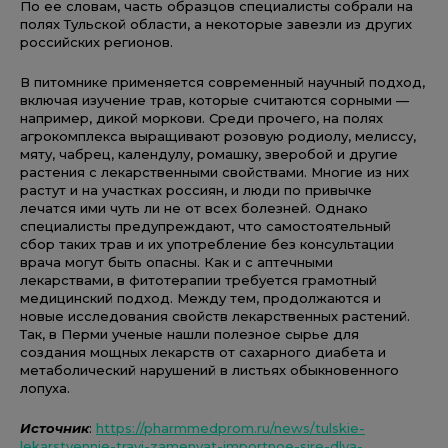
По ее словам, часть образцов специалисты собрали на
полях Тульской области, а некоторые завезли из других
российских регионов.
В питомнике применяется современный научный подход,
включая изучение трав, которые считаются сорными —
например, дикой моркови. Среди прочего, на полях
агрокомплекса выращивают розовую родиолу, мелиссу,
мяту, чабрец, календулу, ромашку, зверобой и другие
растения с лекарственными свойствами. Многие из них
растут и на участках россиян, и люди по привычке
лечатся ими чуть ли не от всех болезней. Однако
специалисты предупреждают, что самостоятельный
сбор таких трав и их употребление без консультации
врача могут быть опасны. Как и с аптечными
лекарствами, в фитотерапии требуется грамотный
медицинский подход. Между тем, продолжаются и
новые исследования свойств лекарственных растений.
Так, в Перми ученые нашли полезное сырье для
создания мощных лекарств от сахарного диабета и
метаболический нарушений в листьях обыкновенного
лопуха.
Источник
:
https://pharmmedprom.ru/news/tulskie-
lekarstvennie-travi-zamenyat-importnoe-sire-dlya-