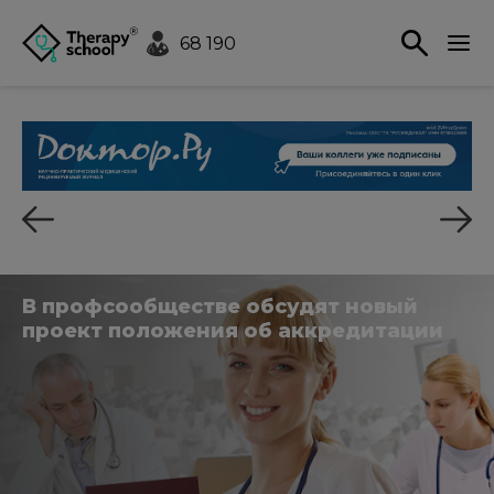
68 190
В профсообществе обсудят новый
проект положения об аккредитации