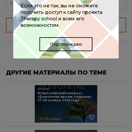
Если это не так, вы не сможете
получить доступ к сайту проекта
Therapy school и всем его
Авторизоваться
возможностям.
Подтверждаю
ДРУГИЕ МАТЕРИАЛЫ ПО ТЕМЕ
15.10.2025
Всероссийский конгресс
«Долголетие против старения»
27-28 ноября 2025 года