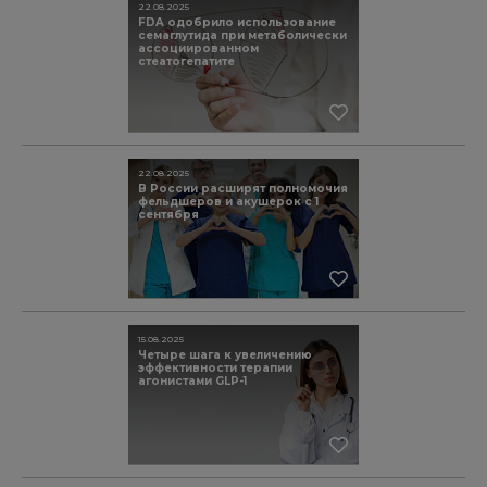
22.08.2025
FDA одобрило использование
семаглутида при метаболически
ассоциированном
стеатогепатите
22.08.2025
В России расширят полномочия
фельдшеров и акушерок с 1
сентября
15.08.2025
Четыре шага к увеличению
эффективности терапии
агонистами GLP-1