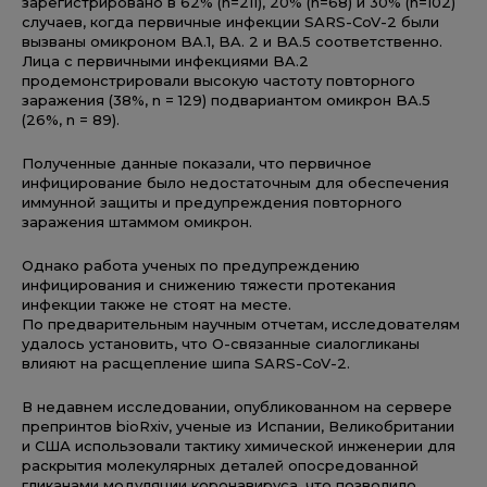
зарегистрировано в 62% (n=211), 20% (n=68) и 30% (n=102)
случаев, когда первичные инфекции SARS-CoV-2 были
вызваны омикроном BA.1, BA. 2 и BA.5 соответственно.
Лица с первичными инфекциями BA.2
продемонстрировали высокую частоту повторного
заражения (38%, n = 129) подвариантом омикрон BA.5
(26%, n = 89).
Полученные данные показали, что первичное
инфицирование было недостаточным для обеспечения
иммунной защиты и предупреждения повторного
заражения штаммом омикрон.
Однако работа ученых по предупреждению
инфицирования и снижению тяжести протекания
инфекции также не стоят на месте.
По предварительным научным отчетам, исследователям
удалось установить, что О-связанные сиалогликаны
влияют на расщепление шипа SARS-CoV-2.
В недавнем исследовании, опубликованном на сервере
препринтов bioRxiv, ученые из Испании, Великобритании
и США использовали тактику химической инженерии для
раскрытия молекулярных деталей опосредованной
гликанами модуляции коронавируса, что позволило