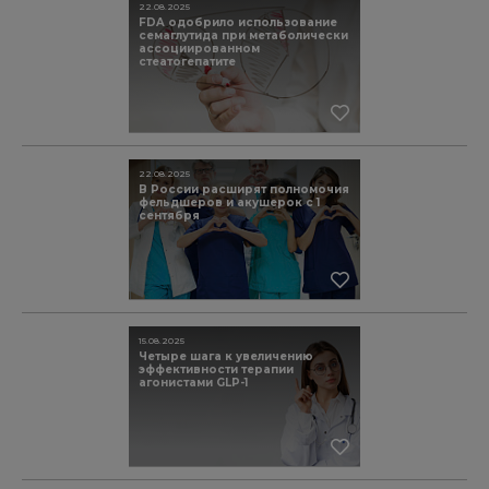
22.08.2025
FDA одобрило использование
семаглутида при метаболически
ассоциированном
стеатогепатите
22.08.2025
В России расширят полномочия
фельдшеров и акушерок с 1
сентября
15.08.2025
Четыре шага к увеличению
эффективности терапии
агонистами GLP-1