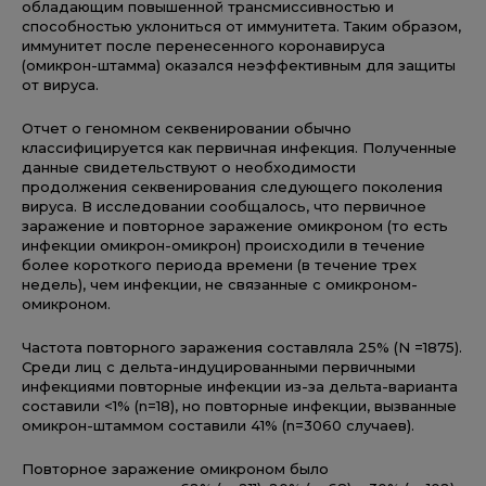
обладающим повышенной трансмиссивностью и
способностью уклониться от иммунитета. Таким образом,
иммунитет после перенесенного коронавируса
(омикрон-штамма) оказался неэффективным для защиты
от вируса.
Отчет о геномном секвенировании обычно
классифицируется как первичная инфекция. Полученные
данные свидетельствуют о необходимости
продолжения секвенирования следующего поколения
вируса. В исследовании сообщалось, что первичное
заражение и повторное заражение омикроном (то есть
инфекции омикрон-омикрон) происходили в течение
более короткого периода времени (в течение трех
недель), чем инфекции, не связанные с омикроном-
омикроном.
Частота повторного заражения составляла 25% (N =1875).
Среди лиц с дельта-индуцированными первичными
инфекциями повторные инфекции из-за дельта-варианта
составили <1% (n=18), но повторные инфекции, вызванные
омикрон-штаммом составили 41% (n=3060 случаев).
Повторное заражение омикроном было