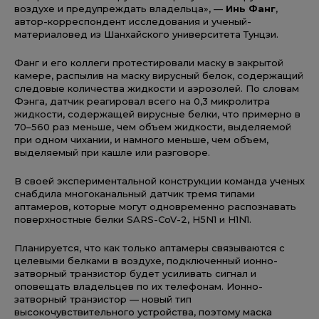
воздухе и предупреждать владельца», —
Инь Фанг
,
автор-корреспондент исследования и ученый-
материаловед из Шанхайского университета Тунцзи.
Фанг и его коллеги протестировали маску в закрытой
камере, распылив на маску вирусный белок, содержащий
следовые количества жидкости и аэрозолей. По словам
Фэнга, датчик реагировал всего на 0,3 микролитра
жидкости, содержащей вирусные белки, что примерно в
70–560 раз меньше, чем объем жидкости, выделяемой
при одном чихании, и намного меньше, чем объем,
выделяемый при кашле или разговоре.
В своей экспериментальной конструкции команда ученых
снабдила многоканальный датчик тремя типами
аптамеров, которые могут одновременно распознавать
поверхностные белки SARS-CoV-2, H5N1 и H1N1.
Планируется, что как только аптамеры связываются с
целевыми белками в воздухе, подключенный ионно-
затворный транзистор будет усиливать сигнал и
оповещать владельцев по их телефонам. Ионно-
затворный транзистор — новый тип
высокочувствительного устройства, поэтому маска