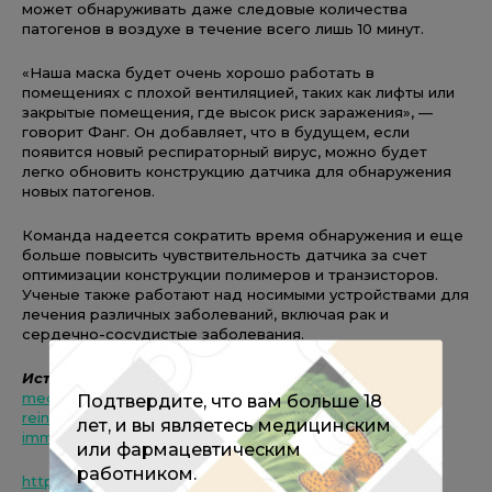
может обнаруживать даже следовые количества
патогенов в воздухе в течение всего лишь 10 минут.
«Наша маска будет очень хорошо работать в
помещениях с плохой вентиляцией, таких как лифты или
закрытые помещения, где высок риск заражения», —
говорит Фанг. Он добавляет, что в будущем, если
появится новый респираторный вирус, можно будет
легко обновить конструкцию датчика для обнаружения
новых патогенов.
Команда надеется сократить время обнаружения и еще
больше повысить чувствительность датчика за счет
оптимизации конструкции полимеров и транзисторов.
Ученые также работают над носимыми устройствами для
лечения различных заболеваний, включая рак и
сердечно-сосудистые заболевания.
Источники
:
https://www.news-
medical.net/news/20220920/In-Denmark-Omicron-
Подтвердите, что вам больше 18
reinfections-reveal-ineffective-post-COVID-19-
лет, и вы являетесь медицинским
immunity.aspx
или фармацевтическим
работником.
https://www.news-medical.net/news/20220919/Highly-