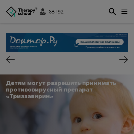
68 192
Детям могут разрешить принимать
противовирусный препарат
«Триазавирин»