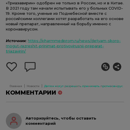
«Триазавирин» одобрен не только в России, но и в Китае.
В 2021 году там начали испытывать его у больных COVID-
19. Кроме того, ученые из Поднебесной вместе с
российскими коллегами хотят разработать на его основе
новый препарат, направленный на борьбу именно с
коронавирусом.
Источник
:
https://pharmmedprom.ru/news/detyam-skoro-
mogut-razreshit-prinimat-protivovirusnii-preparat-
triazavirin/
добавить
оставить
себе
комментарий
в
избранное
Главная
Новости
Детям могут разрешить принимать противовирусный
КОММЕНТАРИИ
0
Авторизуйтесь, чтобы оставить
комментарий