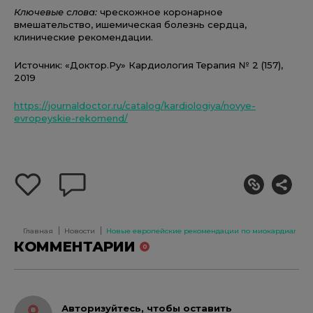
Ключевые слова:
чрескожное коронарное
вмешательство, ишемическая болезнь сердца,
клинические рекомендации.
Источник: «Доктор.Ру» Кардиология Терапия № 2 (157),
2019
https://journaldoctor.ru/catalog/kardiologiya/novye-
evropeyskie-rekomend/
добавить
оставить
себе
комментарий
в
избранное
Главная
Новости
Новые европейские рекомендации по миокардиальной
КОММЕНТАРИИ
0
Авторизуйтесь, чтобы оставить