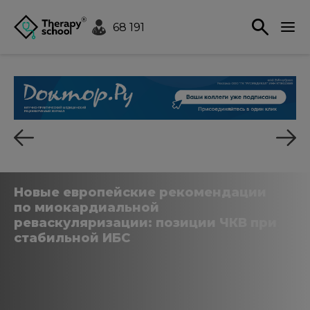
68 191
Новые европейские рекомендации
по миокардиальной
реваскуляризации: позиции ЧКВ при
стабильной ИБС