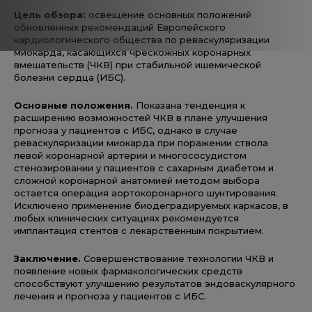
Цель обзора:
освещение основных положений
обновленных рекомендаций Европейского
кардиологического общества по реваскуляризации
миокарда, касающихся чрескожных коронарных
вмешательств (ЧКВ) при стабильной ишемической
болезни сердца (ИБС).
Основные положения.
Показана тенденция к
расширению возможностей ЧКВ в плане улучшения
прогноза у пациентов с ИБС, однако в случае
реваскуляризации миокарда при поражении ствола
левой коронарной артерии и многососудистом
стенозировании у пациентов с сахарным диабетом и
сложной коронарной анатомией методом выбора
остается операция аортокоронарного шунтирования.
Исключено применение биодеградируемых каркасов, в
любых клинических ситуациях рекомендуется
имплантация стентов с лекарственным покрытием.
Заключение.
Совершенствование технологии ЧКВ и
появление новых фармакологических средств
способствуют улучшению результатов эндоваскулярного
лечения и прогноза у пациентов с ИБС.