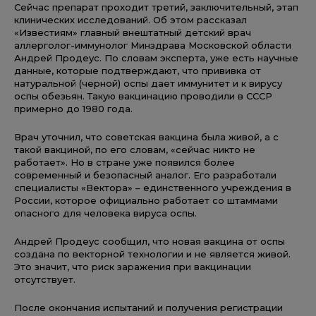
Сейчас препарат проходит третий, заключительный, этап
клинических исследований. Об этом рассказал
«Известиям» главный внештатный детский врач
аллерголог-иммунолог Минздрава Московской области
Андрей Продеус. По словам эксперта, уже есть научные
данные, которые подтверждают, что прививка от
натуральной (черной) оспы дает иммунитет и к вирусу
оспы обезьян. Такую вакцинацию проводили в СССР
примерно до 1980 года.
Врач уточнил, что советская вакцина была живой, а с
такой вакциной, по его словам, «сейчас никто не
работает». Но в стране уже появился более
современный и безопасный аналог. Его разработали
специалисты «Вектора» – единственного учреждения в
России, которое официально работает со штаммами
опасного для человека вируса оспы.
Андрей Продеус сообщил, что новая вакцина от оспы
создана по векторной технологии и не является живой.
Это значит, что риск заражения при вакцинации
отсутствует.
После окончания испытаний и получения регистрации