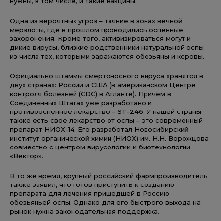
нужны, в том числе, и такие вакцины.
Одна из вероятных угроз – таяние в зонах вечной
мерзлоты, где в прошлом проводились оспенные
захоронения. Кроме того, активизироваться могут и
дикие вирусы, близкие родственники натуральной оспы
из числа тех, которыми заражаются обезьяны и коровы.
Официально штаммы смертоносного вируса хранятся в
двух странах: России и США (в американском Центре
контроля болезней (CDC) в Атланте). Причем в
Соединенных Штатах уже разработано и
противооспенное лекарство – ST-246. У нашей страны
также есть свое лекарство от оспы – это современный
препарат НИОХ-14. Его разработал Новосибирский
институт органической химии (НИОХ) им. Н.Н. Ворожцова
совместно с центром вирусологии и биотехнологии
«Вектор».
В то же время, крупный российский фармпроизводитель
также заявил, что готов приступить к созданию
препарата для лечения пришедшей в Россию
обезьяньей оспы. Однако для его быстрого выхода на
рынок нужна законодательная поддержка.