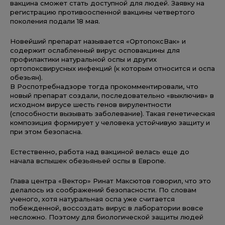
вакцина сможет стать доступной для людей. Заявку на
регистрацию противооспенной вакцины четвертого
поколения подали 18 мая.
Новейший препарат называется «ОртопоксВак» и
содержит ослабленный вирус осповакцины для
профилактики натуральной оспы и других
ортопоксвирусных инфекций (к которым относится и оспа
обезьян).
В Роспотребнадзоре тогда прокомментировали, что
новый препарат создали, последовательно «выключив» в
исходном вирусе шесть генов вирулентности
(способности вызывать заболевание). Такая генетическая
композиция формирует у человека устойчивую защиту и
при этом безопасна.
Естественно, работа над вакциной велась еще до
начала вспышек обезьяньей оспы в Европе.
Глава центра «Вектор» Ринат Максютов говорил, что это
делалось из соображений безопасности. По словам
ученого, хотя натуральная оспа уже считается
побежденной, воссоздать вирус в лаборатории вовсе
несложно. Поэтому для биологической защиты людей