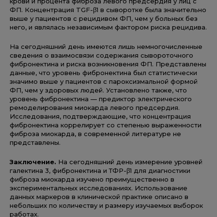
крови и процента фиброза левого предсердия у лиц с
ФП. Концентрация TGF-β1 в сыворотке была значительно
выше у пациентов с рецидивом ФП, чем у больных без
него, и являлась независимым фактором риска рецидива.
На сегодняшний день имеются лишь немногочисленные
сведения о взаимосвязи содержания сывороточного
фибронектина и риска возникновения ФП. Представлены
данные, что уровень фибронектина был статистически
значимо выше у пациентов с пароксизмальной формой
ФП, чем у здоровых людей. Установлено также, что
уровень фибронектина — предиктор электрического
ремоделирования миокарда левого предсердия.
Исследования, подтверждающие, что концентрация
фибронектина коррелирует со степенью выраженности
фиброза миокарда, в современной литературе не
представлены.
Заключение.
На сегодняшний день измерение уровней
галектина 3, фибронектина и ТФР-β1 для диагностики
фиброза миокарда изучено преимущественно в
экспериментальных исследованиях. Использование
данных маркеров в клинической практике описано в
небольших по количеству и размеру изучаемых выборок
работах.