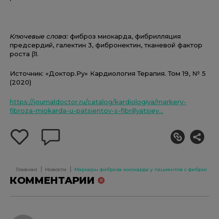
Ключевые слова:
фиброз миокарда, фибрилляция
предсердий, галектин 3, фибронектин, тканевой фактор
роста β1.
Источник: «Доктор.Ру» Кардиология Терапия. Том 19, № 5
(2020)
https://journaldoctor.ru/catalog/kardiologiya/markery-
fibroza-miokarda-u-patsientov-s-fibrillyatsiey...
добавить
оставить
себе
комментарий
в
избранное
Главная
Новости
Маркеры фиброза миокарда у пациентов с фибрилляц
КОММЕНТАРИИ
0