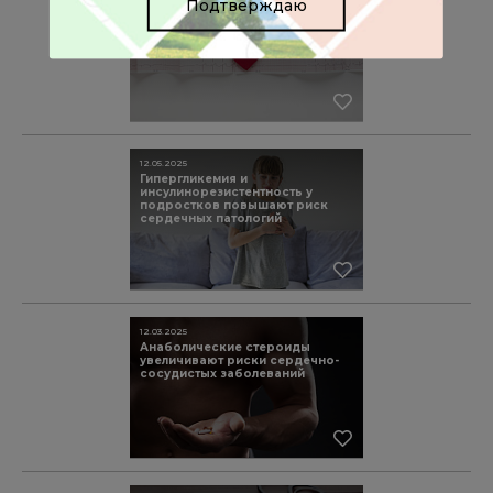
Подтверждаю
SGLT2-ингибиторы и более
низкий риск фибрилляции
предсердий у пациентов с
сахарным диабетом 2-го типа
12.05.2025
Гипергликемия и
инсулинорезистентность у
подростков повышают риск
сердечных патологий
12.03.2025
Анаболические стероиды
увеличивают риски сердечно-
сосудистых заболеваний