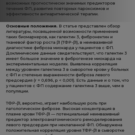
возможных прогностически значимых предикторов
течения ФП, развития повторных пароксизмов и
эффективности антиаритмической терапии.
Основные положения.
В статье представлен обзор
литературы, посвященной возможности применения
таких биомаркеров, как галектин 3, фибронектин и
тканевой фактор роста β1 (ТФР-β1), в неинвазивной
диагностике фиброза миокарда у пациентов с ФП.
Доклинические данные свидетельствуют, что галектин 3
имеет большое значение в фиброгенезе миокарда на
экспериментальных моделях. Выявлена корреляция
между уровнем галектина 3 в сыворотке крови у больных
с ФП и степенью выраженности фиброза левого
предсердия (r = 0,696, p < 0,001). Есть данные и о том, что
у пациентов с ФП содержание галектина 3 выше, чем в
популяции.
ТФР-β1, вероятно, играет наибольшую роль при
патологическом фиброзе. Высокая концентрация в
плазме крови ТФР-β1 — потенциальный неинвазивный
предиктор электроанатомического ремоделирования
левого предсердия при неклапанной ФП. Обнаружена
положительная корреляция уровня ТФР-β1 в сыворотке